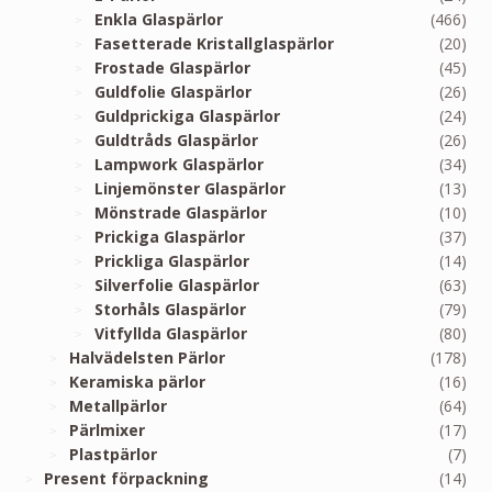
Enkla Glaspärlor
(466)
Fasetterade Kristallglaspärlor
(20)
Frostade Glaspärlor
(45)
Guldfolie Glaspärlor
(26)
Guldprickiga Glaspärlor
(24)
Guldtråds Glaspärlor
(26)
Lampwork Glaspärlor
(34)
Linjemönster Glaspärlor
(13)
Mönstrade Glaspärlor
(10)
Prickiga Glaspärlor
(37)
Prickliga Glaspärlor
(14)
Silverfolie Glaspärlor
(63)
Storhåls Glaspärlor
(79)
Vitfyllda Glaspärlor
(80)
Halvädelsten Pärlor
(178)
Keramiska pärlor
(16)
Metallpärlor
(64)
Pärlmixer
(17)
Plastpärlor
(7)
Present förpackning
(14)