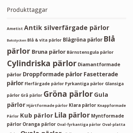
Produkttaggar
Antik silverfärgade pärlor
Ametist
Blå
Blågröna pärlor
Blå & vita pärlor
Bakstycken
pärlor
Bruna pärlor
Bärnstensgula pärlor
Cylindriska pärlor
Diamantformade
Droppformade pärlor
Fasetterade
pärlor
pärlor
Fyrkantiga pärlor
Flerfärgade pärlor
Glansiga
Gröna pärlor
Gula
pärlor
Grå pärlor
pärlor
Klara pärlor
Hjärtformade pärlor
Knappformade
Lila pärlor
Kub pärlor
Myntformade
Pärlor
pärlor
Oranga pärlor
Oval-platta
Oval-fyrkantiga pärlor