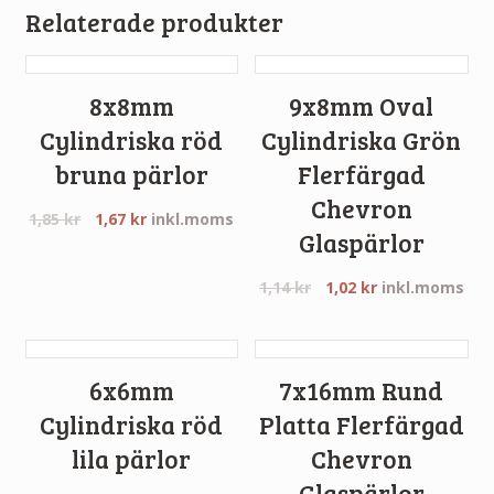
Relaterade produkter
8x8mm
9x8mm Oval
Cylindriska röd
Cylindriska Grön
bruna pärlor
Flerfärgad
Chevron
1,85
kr
1,67
kr
inkl.moms
Glaspärlor
1,14
kr
1,02
kr
inkl.moms
6x6mm
7x16mm Rund
Cylindriska röd
Platta Flerfärgad
lila pärlor
Chevron
Glaspärlor