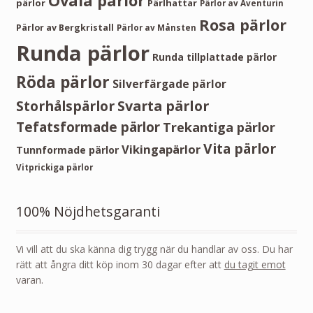
Ovala pärlor
pärlor
Pärlhattar
Pärlor av Aventurin
Rosa pärlor
Pärlor av Bergkristall
Pärlor av Månsten
Runda pärlor
Runda tillplattade pärlor
Röda pärlor
Silverfärgade pärlor
Storhålspärlor
Svarta pärlor
Tefatsformade pärlor
Trekantiga pärlor
Vita pärlor
Vikingapärlor
Tunnformade pärlor
Vitprickiga pärlor
100% Nöjdhetsgaranti
Vi vill att du ska känna dig trygg när du handlar av oss. Du har
rätt att ångra ditt köp inom 30 dagar efter att
du tagit emot
varan.