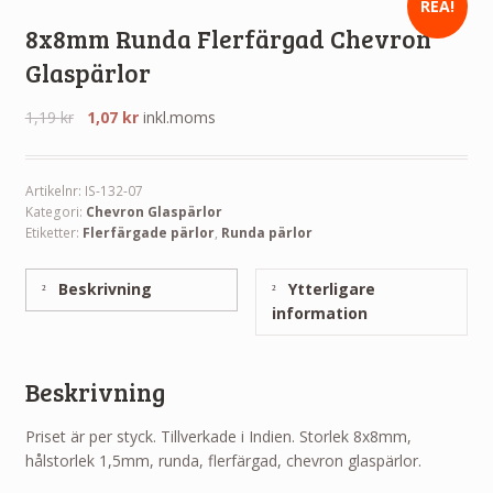
REA!
8x8mm Runda Flerfärgad Chevron
Glaspärlor
1,19
kr
1,07
kr
inkl.moms
Artikelnr:
IS-132-07
Kategori:
Chevron Glaspärlor
Etiketter:
Flerfärgade pärlor
,
Runda pärlor
Beskrivning
Ytterligare
information
Beskrivning
Priset är per styck. Tillverkade i Indien. Storlek 8x8mm,
hålstorlek 1,5mm, runda, flerfärgad, chevron glaspärlor.