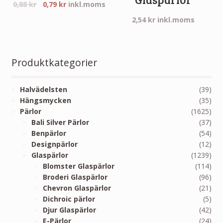
0,88
kr
0,79
kr
inkl.moms
2,54
kr
inkl.moms
Produktkategorier
Halvädelsten
(39)
Hängsmycken
(35)
Pärlor
(1625)
Bali Silver Pärlor
(37)
Benpärlor
(54)
Designpärlor
(12)
Glaspärlor
(1239)
Blomster Glaspärlor
(114)
Broderi Glaspärlor
(96)
Chevron Glaspärlor
(21)
Dichroic pärlor
(5)
Djur Glaspärlor
(42)
E-Pärlor
(24)