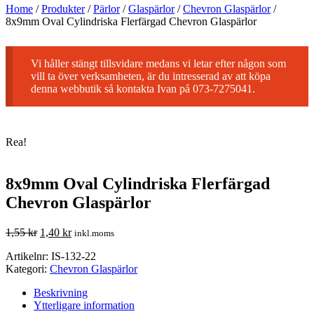
Home
/
Produkter
/
Pärlor
/
Glaspärlor
/
Chevron Glaspärlor
/
8x9mm Oval Cylindriska Flerfärgad Chevron Glaspärlor
Vi håller stängt tillsvidare medans vi letar efter någon som
vill ta över verksamheten, är du intresserad av att köpa
denna webbutik så kontakta Ivan på 073-7275041.
Rea!
8x9mm Oval Cylindriska Flerfärgad
Chevron Glaspärlor
1,55
kr
1,40
kr
inkl.moms
Artikelnr:
IS-132-22
Kategori:
Chevron Glaspärlor
Beskrivning
Ytterligare information