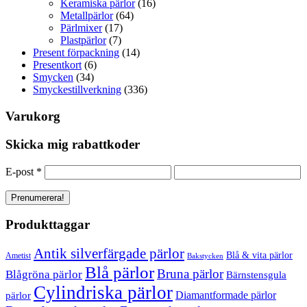
Keramiska pärlor
(16)
Metallpärlor
(64)
Pärlmixer
(17)
Plastpärlor
(7)
Present förpackning
(14)
Presentkort
(6)
Smycken
(34)
Smyckestillverkning
(336)
Varukorg
Skicka mig rabattkoder
E-post
*
Produkttaggar
Antik silverfärgade pärlor
Blå & vita pärlor
Ametist
Bakstycken
Blå pärlor
Bruna pärlor
Blågröna pärlor
Bärnstensgula
Cylindriska pärlor
Diamantformade pärlor
pärlor