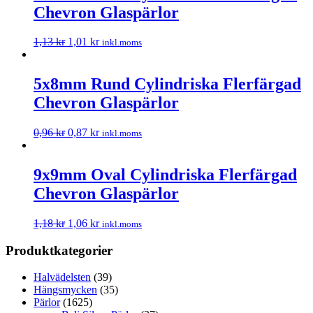
Chevron Glaspärlor
1,13
kr
1,01
kr
inkl.moms
5x8mm Rund Cylindriska Flerfärgad
Chevron Glaspärlor
0,96
kr
0,87
kr
inkl.moms
9x9mm Oval Cylindriska Flerfärgad
Chevron Glaspärlor
1,18
kr
1,06
kr
inkl.moms
Produktkategorier
Halvädelsten
(39)
Hängsmycken
(35)
Pärlor
(1625)