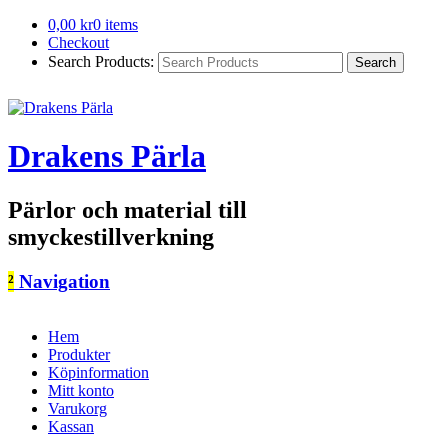
0,00
kr
0 items
Checkout
Search Products:
Drakens Pärla
Pärlor och material till
smyckestillverkning
²
Navigation
Hem
Produkter
Köpinformation
Mitt konto
Varukorg
Kassan