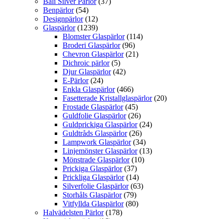
Bali Silver Pärlor
(37)
Benpärlor
(54)
Designpärlor
(12)
Glaspärlor
(1239)
Blomster Glaspärlor
(114)
Broderi Glaspärlor
(96)
Chevron Glaspärlor
(21)
Dichroic pärlor
(5)
Djur Glaspärlor
(42)
E-Pärlor
(24)
Enkla Glaspärlor
(466)
Fasetterade Kristallglaspärlor
(20)
Frostade Glaspärlor
(45)
Guldfolie Glaspärlor
(26)
Guldprickiga Glaspärlor
(24)
Guldtråds Glaspärlor
(26)
Lampwork Glaspärlor
(34)
Linjemönster Glaspärlor
(13)
Mönstrade Glaspärlor
(10)
Prickiga Glaspärlor
(37)
Prickliga Glaspärlor
(14)
Silverfolie Glaspärlor
(63)
Storhåls Glaspärlor
(79)
Vitfyllda Glaspärlor
(80)
Halvädelsten Pärlor
(178)