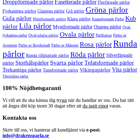
Droppformade pärlor
Fasetterade pärlor
Flerfärgade pärlor
Gröna pärlor
Fyrkantiga pärlor
Glansiga pärlor
Grå pärlor
Gula pärlor
Kub
Klara pärlor
Hjärtformade pärlor
Knappformade Pärlor
Lila pärlor
pärlor
Myntformade pärlor
Oranga pärlor
Oval-
Ovala pärlor
Oval-platta pärlor
Pärlhattar
fyrkantiga pärlor
Pärlor av
Runda
Rosa pärlor
Pärlor av Bergkristall
Aventurin
Pärlor av Månsten
pärlor
Röda pärlor
Silverfärgade
Runda tillplattade pärlor
Svarta pärlor
Storhålspärlor
Tefatsformade pärlor
pärlor
Vita pärlor
Trekantiga pärlor
Vikingapärlor
Tunnformade pärlor
Vitprickiga pärlor
100% Nöjdhetsgaranti
Vi vill att du ska känna dig trygg när du handlar av oss. Du har rätt
att ångra ditt köp inom 30 dagar efter att
du tagit emot
varan.
Kontakta oss
Skriv till oss, vi hanterar all kundtjänst via
e-post:
info@drakensparla.se