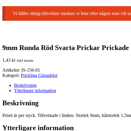
Vi håller stängt tillsvidare medans vi letar efter någon som vil
9mm Runda Röd Svarta Prickar Prickade 
1,43
kr
inkl.moms
Artikelnr:
IS-156-01
Kategori:
Prickliga Glaspärlor
Beskrivning
Ytterligare information
Beskrivning
Priset är per styck. Tillverkade i Indien. Storlek 9mm, hålstorlek 1,5mm
Ytterligare information