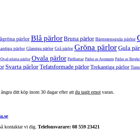
Blå pärlor
Bruna pärlor
ågröna pärlor
Bärnstensgula pärlor
Gröna pärlor
Gula pär
antiga pärlor
Glansiga pärlor
Grå pärlor
Ovala pärlor
Oval-platta pärlor
Pärlhattar
Pärlor av Bergkri
Pärlor av Aventurin
Svarta pärlor
or
Tefatsformade pärlor
Trekantiga pärlor
Tunn
t ångra ditt köp inom 30 dagar efter att
du tagit emot
varan.
a.se
å kontaktar vi dig.
Telefonsvarare: 08 559 23421