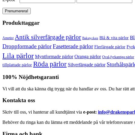
Produkttaggar
Antik silverfärgade pärlor
Bl
Blå & vita pärlor
Ametist
Bakstycken
Droppformade pärlor
Fasetterade pärlor
Fyrk
Flerfärgade pärlor
Lila pärlor
Myntformade pärlor
Oranga pärlor
Oval-fyrkantiga pärlor
Röda pärlor
Storhålspärl
Silverfärgade pärlor
tillplattade pärlor
100% Nöjdhetsgaranti
Vi vill att du ska känna dig trygg när du handlar av oss. Du har rätt at
Kontakta oss
Skriv till oss, vi hanterar all kundtjänst via
e-post:
info@drakensparl
Behöver du ringa kan du lämna ett meddelande på vår telefonsvarare s
Firma och bank