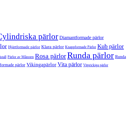
Cylindriska pärlor
Diamantformade pärlor
lor
Kub pärlor
Klara pärlor
Hjärtformade pärlor
Knappformade Pärlor
Runda pärlor
Rosa pärlor
Runda
stall
Pärlor av Månsten
Vita pärlor
Vikingapärlor
formade pärlor
Vitprickiga pärlor