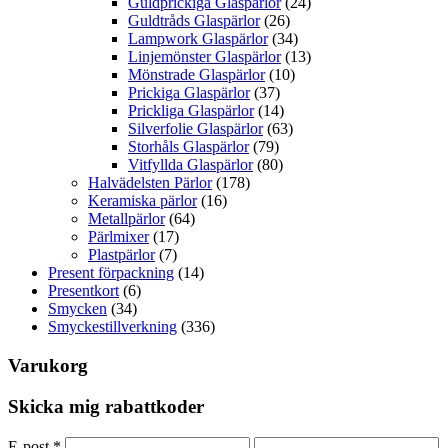
Guldprickiga Glaspärlor
(24)
Guldtråds Glaspärlor
(26)
Lampwork Glaspärlor
(34)
Linjemönster Glaspärlor
(13)
Mönstrade Glaspärlor
(10)
Prickiga Glaspärlor
(37)
Prickliga Glaspärlor
(14)
Silverfolie Glaspärlor
(63)
Storhåls Glaspärlor
(79)
Vitfyllda Glaspärlor
(80)
Halvädelsten Pärlor
(178)
Keramiska pärlor
(16)
Metallpärlor
(64)
Pärlmixer
(17)
Plastpärlor
(7)
Present förpackning
(14)
Presentkort
(6)
Smycken
(34)
Smyckestillverkning
(336)
Varukorg
Skicka mig rabattkoder
E-post
*