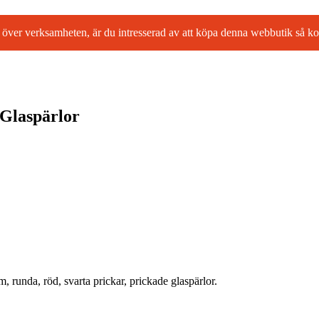
l ta över verksamheten, är du intresserad av att köpa denna webbutik så
Glaspärlor
, runda, röd, svarta prickar, prickade glaspärlor.