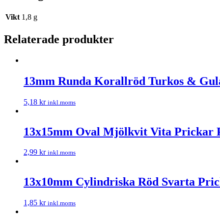
Vikt
1,8 g
Relaterade produkter
13mm Runda Korallröd Turkos & Gula
5,18
kr
inkl.moms
13x15mm Oval Mjölkvit Vita Prickar 
2,99
kr
inkl.moms
13x10mm Cylindriska Röd Svarta Pric
1,85
kr
inkl.moms