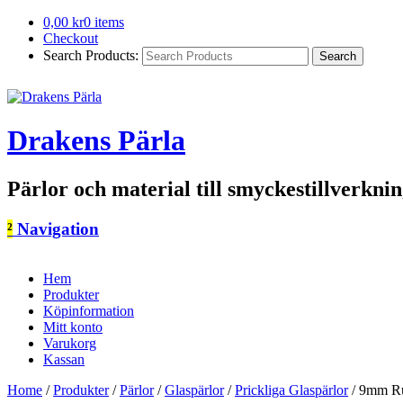
0,00
kr
0 items
Checkout
Search Products:
Drakens Pärla
Pärlor och material till smyckestillverkni
²
Navigation
Hem
Produkter
Köpinformation
Mitt konto
Varukorg
Kassan
Home
/
Produkter
/
Pärlor
/
Glaspärlor
/
Prickliga Glaspärlor
/
9mm Run