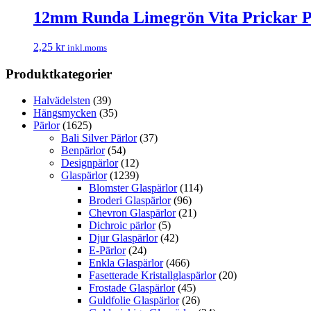
12mm Runda Limegrön Vita Prickar P
2,25
kr
inkl.moms
Produktkategorier
Halvädelsten
(39)
Hängsmycken
(35)
Pärlor
(1625)
Bali Silver Pärlor
(37)
Benpärlor
(54)
Designpärlor
(12)
Glaspärlor
(1239)
Blomster Glaspärlor
(114)
Broderi Glaspärlor
(96)
Chevron Glaspärlor
(21)
Dichroic pärlor
(5)
Djur Glaspärlor
(42)
E-Pärlor
(24)
Enkla Glaspärlor
(466)
Fasetterade Kristallglaspärlor
(20)
Frostade Glaspärlor
(45)
Guldfolie Glaspärlor
(26)