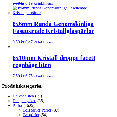
6,88
kr
6,19
kr
inkl.moms
8x6mm Runda Genomskinliga
Fasetterade Kristallglaspärlor
0,53
kr
0,47
kr
inkl.moms
6x10mm Kristall droppe facett
regnbåge liten
7,50
kr
6,75
kr
inkl.moms
Produktkategorier
Halvädelsten
(39)
Hängsmycken
(35)
Pärlor
(1625)
Bali Silver Pärlor
(37)
Benpärlor
(54)