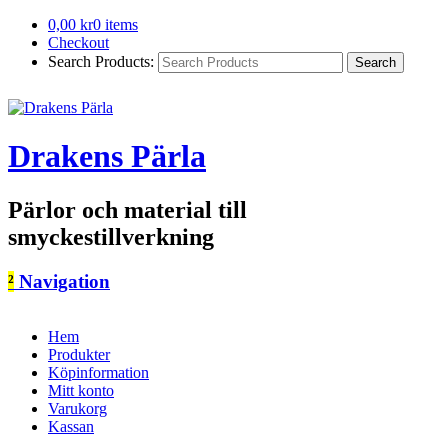
0,00
kr
0 items
Checkout
Search Products:
Drakens Pärla
Pärlor och material till
smyckestillverkning
²
Navigation
Hem
Produkter
Köpinformation
Mitt konto
Varukorg
Kassan