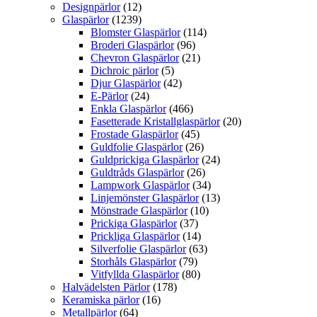
Designpärlor
(12)
Glaspärlor
(1239)
Blomster Glaspärlor
(114)
Broderi Glaspärlor
(96)
Chevron Glaspärlor
(21)
Dichroic pärlor
(5)
Djur Glaspärlor
(42)
E-Pärlor
(24)
Enkla Glaspärlor
(466)
Fasetterade Kristallglaspärlor
(20)
Frostade Glaspärlor
(45)
Guldfolie Glaspärlor
(26)
Guldprickiga Glaspärlor
(24)
Guldtråds Glaspärlor
(26)
Lampwork Glaspärlor
(34)
Linjemönster Glaspärlor
(13)
Mönstrade Glaspärlor
(10)
Prickiga Glaspärlor
(37)
Prickliga Glaspärlor
(14)
Silverfolie Glaspärlor
(63)
Storhåls Glaspärlor
(79)
Vitfyllda Glaspärlor
(80)
Halvädelsten Pärlor
(178)
Keramiska pärlor
(16)
Metallpärlor
(64)