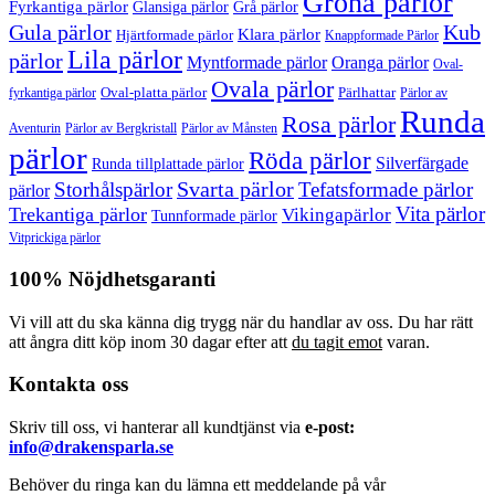
Gröna pärlor
Fyrkantiga pärlor
Glansiga pärlor
Grå pärlor
Gula pärlor
Kub
Klara pärlor
Hjärtformade pärlor
Knappformade Pärlor
Lila pärlor
pärlor
Myntformade pärlor
Oranga pärlor
Oval-
Ovala pärlor
Oval-platta pärlor
Pärlhattar
fyrkantiga pärlor
Pärlor av
Runda
Rosa pärlor
Pärlor av Bergkristall
Aventurin
Pärlor av Månsten
pärlor
Röda pärlor
Silverfärgade
Runda tillplattade pärlor
Svarta pärlor
Storhålspärlor
Tefatsformade pärlor
pärlor
Vita pärlor
Trekantiga pärlor
Vikingapärlor
Tunnformade pärlor
Vitprickiga pärlor
100% Nöjdhetsgaranti
Vi vill att du ska känna dig trygg när du handlar av oss. Du har rätt
att ångra ditt köp inom 30 dagar efter att
du tagit emot
varan.
Kontakta oss
Skriv till oss, vi hanterar all kundtjänst via
e-post:
info@drakensparla.se
Behöver du ringa kan du lämna ett meddelande på vår