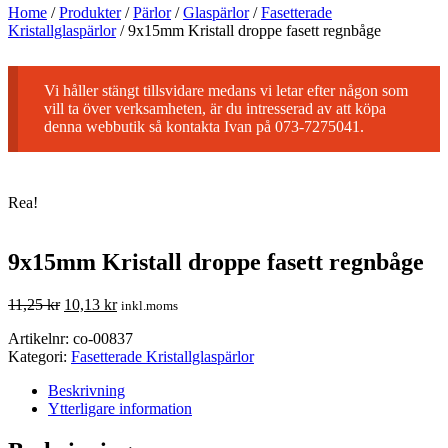
Home
/
Produkter
/
Pärlor
/
Glaspärlor
/
Fasetterade
Kristallglaspärlor
/
9x15mm Kristall droppe fasett regnbåge
Vi håller stängt tillsvidare medans vi letar efter någon som
vill ta över verksamheten, är du intresserad av att köpa
denna webbutik så kontakta Ivan på 073-7275041.
Rea!
9x15mm Kristall droppe fasett regnbåge
11,25
kr
10,13
kr
inkl.moms
Artikelnr:
co-00837
Kategori:
Fasetterade Kristallglaspärlor
Beskrivning
Ytterligare information