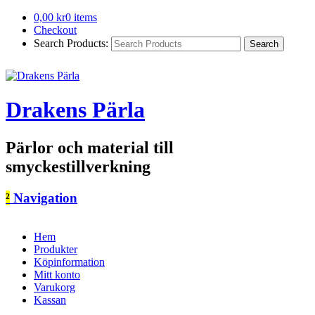
0,00
kr
0 items
Checkout
Search Products:
Drakens Pärla
Pärlor och material till
smyckestillverkning
²
Navigation
Hem
Produkter
Köpinformation
Mitt konto
Varukorg
Kassan