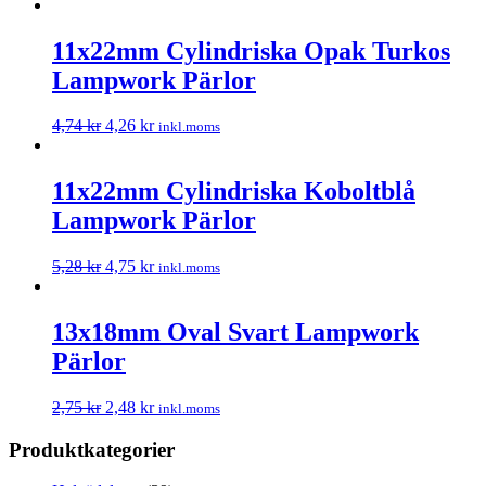
11x22mm Cylindriska Opak Turkos
Lampwork Pärlor
4,74
kr
4,26
kr
inkl.moms
11x22mm Cylindriska Koboltblå
Lampwork Pärlor
5,28
kr
4,75
kr
inkl.moms
13x18mm Oval Svart Lampwork
Pärlor
2,75
kr
2,48
kr
inkl.moms
Produktkategorier