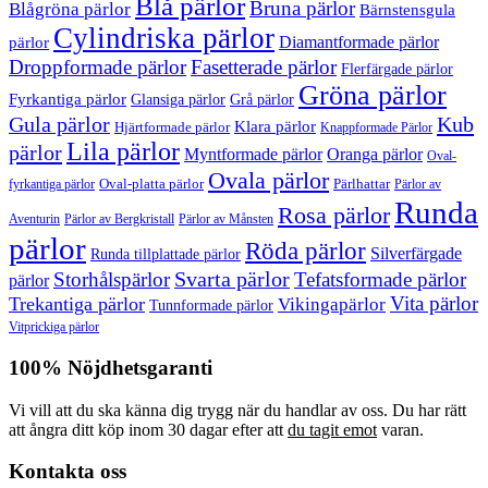
Blå pärlor
Bruna pärlor
Blågröna pärlor
Bärnstensgula
Cylindriska pärlor
Diamantformade pärlor
pärlor
Droppformade pärlor
Fasetterade pärlor
Flerfärgade pärlor
Gröna pärlor
Fyrkantiga pärlor
Glansiga pärlor
Grå pärlor
Gula pärlor
Kub
Klara pärlor
Hjärtformade pärlor
Knappformade Pärlor
Lila pärlor
pärlor
Myntformade pärlor
Oranga pärlor
Oval-
Ovala pärlor
Oval-platta pärlor
Pärlhattar
fyrkantiga pärlor
Pärlor av
Runda
Rosa pärlor
Pärlor av Bergkristall
Aventurin
Pärlor av Månsten
pärlor
Röda pärlor
Silverfärgade
Runda tillplattade pärlor
Svarta pärlor
Storhålspärlor
Tefatsformade pärlor
pärlor
Vita pärlor
Trekantiga pärlor
Vikingapärlor
Tunnformade pärlor
Vitprickiga pärlor
100% Nöjdhetsgaranti
Vi vill att du ska känna dig trygg när du handlar av oss. Du har rätt
att ångra ditt köp inom 30 dagar efter att
du tagit emot
varan.
Kontakta oss