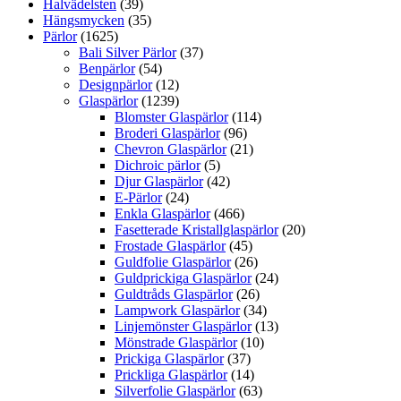
Halvädelsten
(39)
Hängsmycken
(35)
Pärlor
(1625)
Bali Silver Pärlor
(37)
Benpärlor
(54)
Designpärlor
(12)
Glaspärlor
(1239)
Blomster Glaspärlor
(114)
Broderi Glaspärlor
(96)
Chevron Glaspärlor
(21)
Dichroic pärlor
(5)
Djur Glaspärlor
(42)
E-Pärlor
(24)
Enkla Glaspärlor
(466)
Fasetterade Kristallglaspärlor
(20)
Frostade Glaspärlor
(45)
Guldfolie Glaspärlor
(26)
Guldprickiga Glaspärlor
(24)
Guldtråds Glaspärlor
(26)
Lampwork Glaspärlor
(34)
Linjemönster Glaspärlor
(13)
Mönstrade Glaspärlor
(10)
Prickiga Glaspärlor
(37)
Prickliga Glaspärlor
(14)
Silverfolie Glaspärlor
(63)