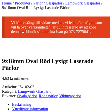
Home
/
Produkter
/
Pärlor
/
Glaspärlor
/
Lampwork Glaspärlor
/
9x18mm Oval Röd Lyxigt Laserade Pärlor
Vi håller stängt tillsvidare medans vi letar efter någon som
vill ta över verksamheten, är du intresserad av att köpa
denna webbutik så kontakta Ivan på 073-7275041.
9x18mm Oval Röd Lyxigt Laserade
Pärlor
4,63
kr
inkl.moms
Artikelnr:
IS-102-02
Kategori:
Lampwork Glaspärlor
Etiketter:
Ovala pärlor
,
Röda pärlor
,
Vikingapärlor
Beskrivning
Ytterligare information