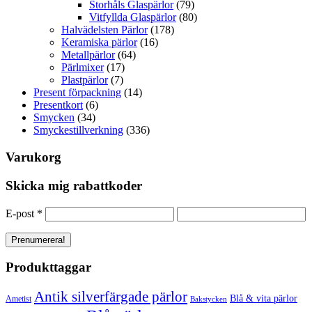
Storhåls Glaspärlor
(79)
Vitfyllda Glaspärlor
(80)
Halvädelsten Pärlor
(178)
Keramiska pärlor
(16)
Metallpärlor
(64)
Pärlmixer
(17)
Plastpärlor
(7)
Present förpackning
(14)
Presentkort
(6)
Smycken
(34)
Smyckestillverkning
(336)
Varukorg
Skicka mig rabattkoder
E-post
*
Produkttaggar
Antik silverfärgade pärlor
Blå & vita pärlor
Ametist
Bakstycken