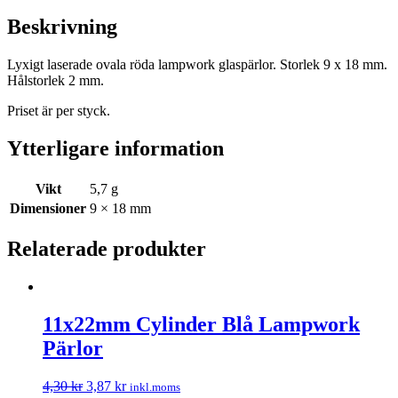
Beskrivning
Lyxigt laserade ovala röda lampwork glaspärlor. Storlek 9 x 18 mm.
Hålstorlek 2 mm.
Priset är per styck.
Ytterligare information
Vikt
5,7 g
Dimensioner
9 × 18 mm
Relaterade produkter
11x22mm Cylinder Blå Lampwork
Pärlor
4,30
kr
3,87
kr
inkl.moms