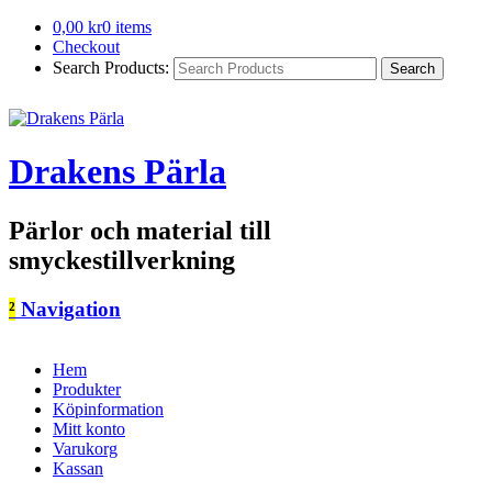
0,00
kr
0 items
Checkout
Search Products:
Drakens Pärla
Pärlor och material till
smyckestillverkning
²
Navigation
Hem
Produkter
Köpinformation
Mitt konto
Varukorg
Kassan