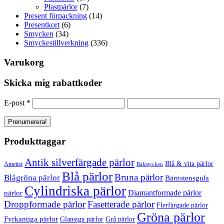
Plastpärlor
(7)
Present förpackning
(14)
Presentkort
(6)
Smycken
(34)
Smyckestillverkning
(336)
Varukorg
Skicka mig rabattkoder
E-post
*
Produkttaggar
Antik silverfärgade pärlor
Blå & vita pärlor
Ametist
Bakstycken
Blå pärlor
Bruna pärlor
Blågröna pärlor
Bärnstensgula
Cylindriska pärlor
Diamantformade pärlor
pärlor
Droppformade pärlor
Fasetterade pärlor
Flerfärgade pärlor
Gröna pärlor
Fyrkantiga pärlor
Glansiga pärlor
Grå pärlor