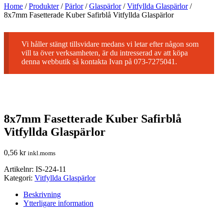
Home
/
Produkter
/
Pärlor
/
Glaspärlor
/
Vitfyllda Glaspärlor
/
8x7mm Fasetterade Kuber Safirblå Vitfyllda Glaspärlor
Vi håller stängt tillsvidare medans vi letar efter någon som
vill ta över verksamheten, är du intresserad av att köpa
denna webbutik så kontakta Ivan på 073-7275041.
8x7mm Fasetterade Kuber Safirblå
Vitfyllda Glaspärlor
0,56
kr
inkl.moms
Artikelnr:
IS-224-11
Kategori:
Vitfyllda Glaspärlor
Beskrivning
Ytterligare information