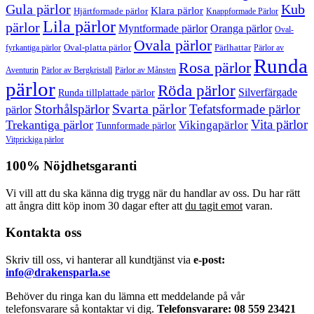
Gula pärlor
Kub
Klara pärlor
Hjärtformade pärlor
Knappformade Pärlor
Lila pärlor
pärlor
Myntformade pärlor
Oranga pärlor
Oval-
Ovala pärlor
Oval-platta pärlor
Pärlhattar
fyrkantiga pärlor
Pärlor av
Runda
Rosa pärlor
Pärlor av Bergkristall
Aventurin
Pärlor av Månsten
pärlor
Röda pärlor
Silverfärgade
Runda tillplattade pärlor
Svarta pärlor
Storhålspärlor
Tefatsformade pärlor
pärlor
Vita pärlor
Trekantiga pärlor
Vikingapärlor
Tunnformade pärlor
Vitprickiga pärlor
100% Nöjdhetsgaranti
Vi vill att du ska känna dig trygg när du handlar av oss. Du har rätt
att ångra ditt köp inom 30 dagar efter att
du tagit emot
varan.
Kontakta oss
Skriv till oss, vi hanterar all kundtjänst via
e-post:
info@drakensparla.se
Behöver du ringa kan du lämna ett meddelande på vår
telefonsvarare så kontaktar vi dig.
Telefonsvarare: 08 559 23421