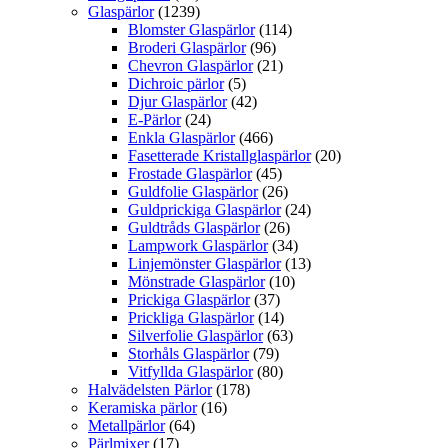
Glaspärlor
(1239)
Blomster Glaspärlor
(114)
Broderi Glaspärlor
(96)
Chevron Glaspärlor
(21)
Dichroic pärlor
(5)
Djur Glaspärlor
(42)
E-Pärlor
(24)
Enkla Glaspärlor
(466)
Fasetterade Kristallglaspärlor
(20)
Frostade Glaspärlor
(45)
Guldfolie Glaspärlor
(26)
Guldprickiga Glaspärlor
(24)
Guldtråds Glaspärlor
(26)
Lampwork Glaspärlor
(34)
Linjemönster Glaspärlor
(13)
Mönstrade Glaspärlor
(10)
Prickiga Glaspärlor
(37)
Prickliga Glaspärlor
(14)
Silverfolie Glaspärlor
(63)
Storhåls Glaspärlor
(79)
Vitfyllda Glaspärlor
(80)
Halvädelsten Pärlor
(178)
Keramiska pärlor
(16)
Metallpärlor
(64)
Pärlmixer
(17)